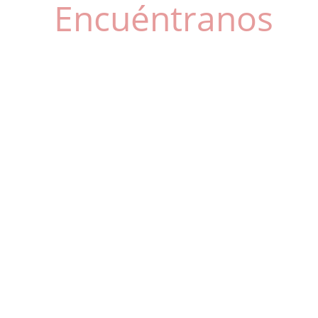
Encuéntranos
Santos Justo y Pastor, 56, 46022, Valencia
Horario
Lunes a Viernes 
10:00-14:00
15:30-20:00
Contacto 
+34 960 046 362