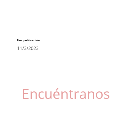
Una publicación
11/3/2023
Encuéntranos
Santos Justo y Pastor, 56, 46022, Valencia
Horario